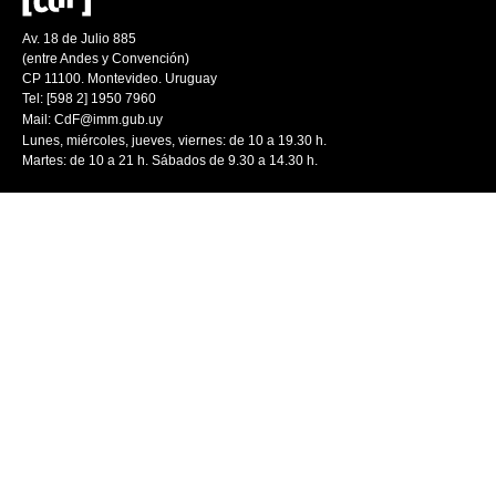
Av. 18 de Julio 885
(entre Andes y Convención)
CP 11100. Montevideo. Uruguay
Tel: [598 2] 1950 7960
Mail:
CdF@imm.gub.uy
Lunes, miércoles, jueves, viernes: de 10 a 19.30 h.
Martes: de 10 a 21 h. Sábados de 9.30 a 14.30 h.