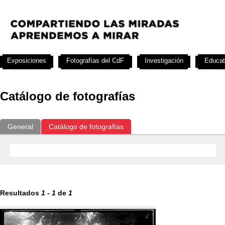
Exposiciones
Fotografías del CdF
Investigación
Educat
Catálogo de fotografías
General
Catálogo de fotografías
Resultados
1
-
1
de
1