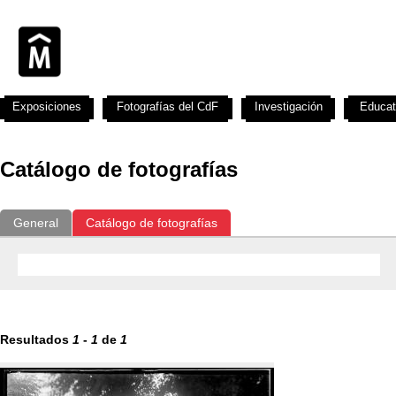
Exposiciones
Fotografías del CdF
Investigación
Educat
Catálogo de fotografías
General
Catálogo de fotografías
Resultados
1
-
1
de
1