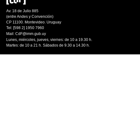
Av. 18 de Julio 885
(entre Andes y Convención)
CP 11100. Montevideo. Uruguay
Tel: [598 2] 1950 7960
Mail:
CdF@imm.gub.uy
Lunes, miércoles, jueves, viernes: de 10 a 19.30 h.
Martes: de 10 a 21 h. Sábados de 9.30 a 14.30 h.