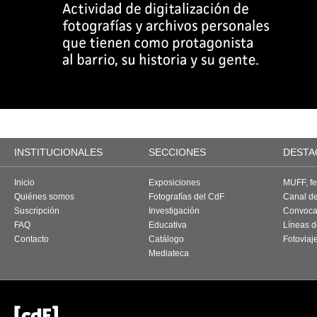
INSTITUCIONALES
SECCIONES
DESTA
Inicio
Exposiciones
MUFF, fes
Quiénes somos
Fotografías del CdF
Canal d
Suscripción
Investigación
Convoca
FAQ
Educativa
Líneas d
Contacto
Catálogo
Fotoviaj
Mediateca