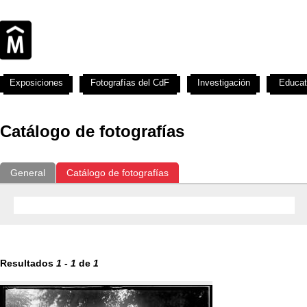
Exposiciones
Fotografías del CdF
Investigación
Educat
Catálogo de fotografías
General
Catálogo de fotografías
Resultados
1
-
1
de
1