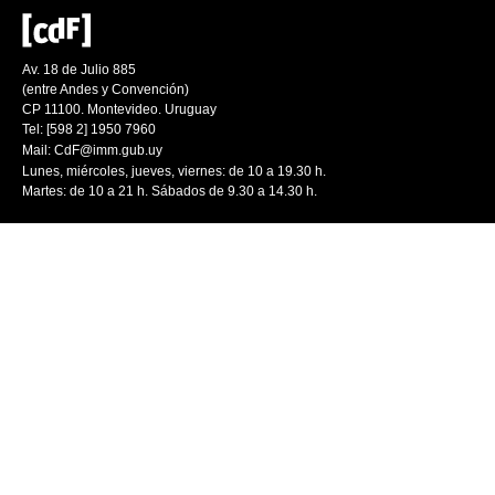
Av. 18 de Julio 885
(entre Andes y Convención)
CP 11100. Montevideo. Uruguay
Tel: [598 2] 1950 7960
Mail:
CdF@imm.gub.uy
Lunes, miércoles, jueves, viernes: de 10 a 19.30 h.
Martes: de 10 a 21 h. Sábados de 9.30 a 14.30 h.