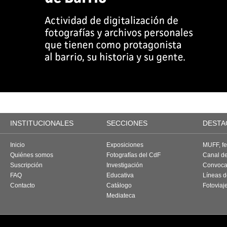
INSTITUCIONALES
SECCIONES
DESTA
Inicio
Exposiciones
MUFF, fes
Quiénes somos
Fotografías del CdF
Canal d
Suscripción
Investigación
Convoca
FAQ
Educativa
Líneas d
Contacto
Catálogo
Fotoviaj
Mediateca