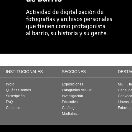
INSTITUCIONALES
SECCIONES
DESTA
Inicio
Exposiciones
MUFF, fes
Quiénes somos
Fotografías del CdF
Canal d
Suscripción
Investigación
Convoca
FAQ
Educativa
Líneas d
Contacto
Catálogo
Fotoviaj
Mediateca