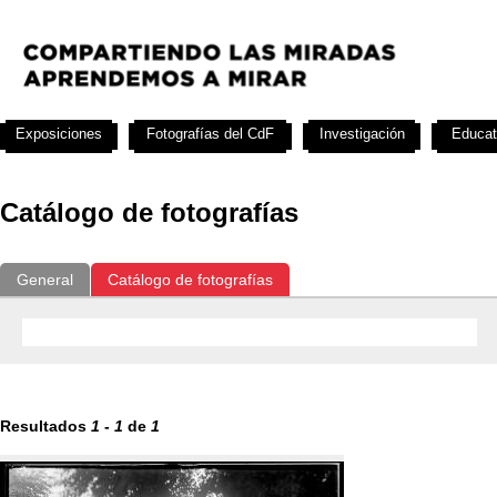
Exposiciones
Fotografías del CdF
Investigación
Educat
Catálogo de fotografías
General
Catálogo de fotografías
Resultados
1
-
1
de
1