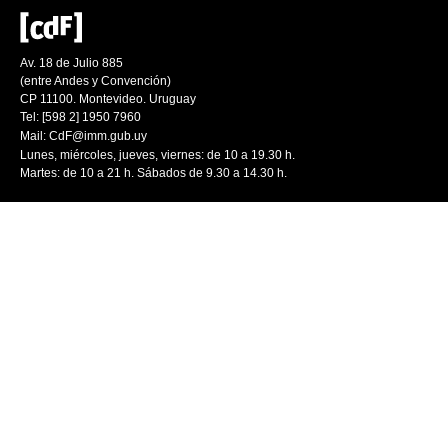
Av. 18 de Julio 885
(entre Andes y Convención)
CP 11100. Montevideo. Uruguay
Tel: [598 2] 1950 7960
Mail:
CdF@imm.gub.uy
Lunes, miércoles, jueves, viernes: de 10 a 19.30 h.
Martes: de 10 a 21 h. Sábados de 9.30 a 14.30 h.