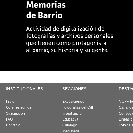
INSTITUCIONALES
SECCIONES
DESTA
Inicio
Exposiciones
MUFF, fes
Quiénes somos
Fotografías del CdF
Canal d
Suscripción
Investigación
Convoca
FAQ
Educativa
Líneas d
Contacto
Catálogo
Fotoviaj
Mediateca