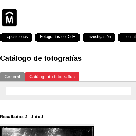
Exposiciones
Fotografías del CdF
Investigación
Educat
Catálogo de fotografías
General
Catálogo de fotografías
Resultados
1
-
1
de
1