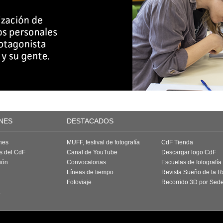
NES
DESTACADOS
nes
MUFF, festival de fotografía
CdF Tienda
as del CdF
Canal de YouTube
Descargar logo CdF
ión
Convocatorias
Escuelas de fotografía
Líneas de tiempo
Revista Sueño de la 
Fotoviaje
Recorrido 3D por Sed
a