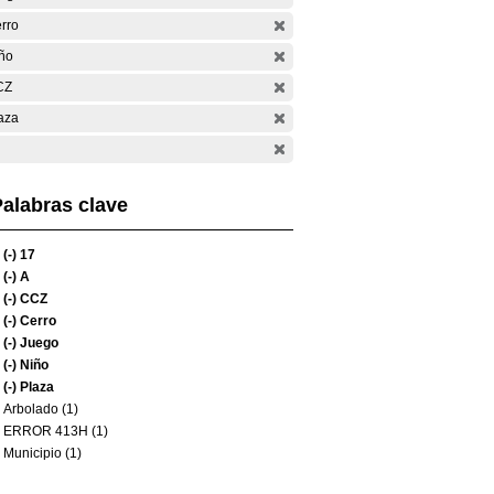
rro
ño
CZ
aza
alabras clave
(-)
17
(-)
A
(-)
CCZ
(-)
Cerro
(-)
Juego
(-)
Niño
(-)
Plaza
Arbolado (1)
ERROR 413H (1)
Municipio (1)