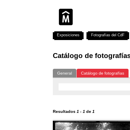
Exposiciones
Fotografías del CdF
Catálogo de fotografía
General
Catálogo de fotografías
Resultados
1
-
1
de
1