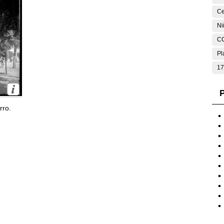
Ce
Ni
C
Pl
17
P
rro.