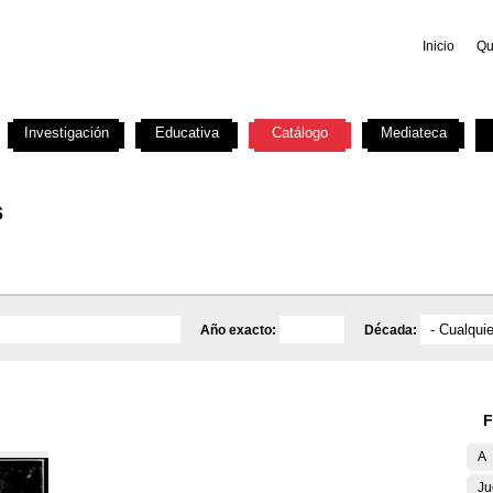
Inicio
Qu
Investigación
Educativa
Catálogo
Mediateca
s
Año exacto:
Década:
F
A
Ju