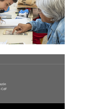
Razón
e CdF