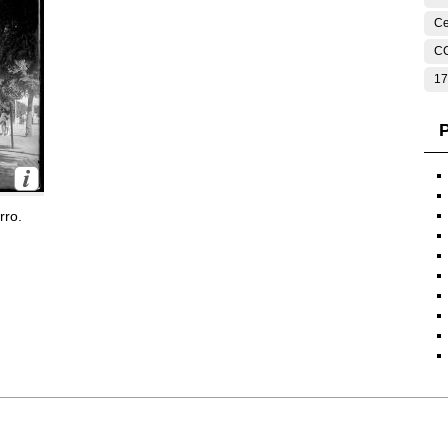
Ce
C
17
P
rro.