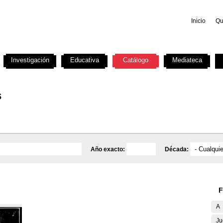
Inicio
Qu
Investigación
Educativa
Catálogo
Mediateca
s
Año exacto:
Década:
F
A
Ju