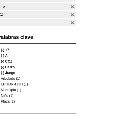
rro
CZ
alabras clave
(-)
17
(-)
A
(-)
CCZ
(-)
Cerro
(-)
Juego
Arbolado (1)
ERROR 413H (1)
Municipio (1)
Niño (1)
Plaza (1)