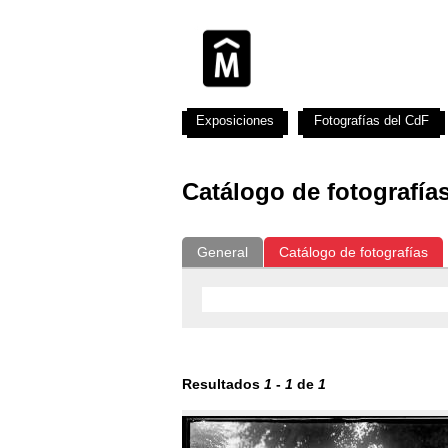
Exposiciones
Fotografías del CdF
Catálogo de fotografía
General
Catálogo de fotografías
Resultados
1
-
1
de
1