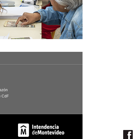
Razón
e CdF