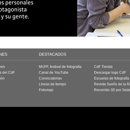
NES
DESTACADOS
nes
MUFF, festival de fotografía
CdF Tienda
as del CdF
Canal de YouTube
Descargar logo CdF
ión
Convocatorias
Escuelas de fotografía
Líneas de tiempo
Revista Sueño de la 
Fotoviaje
Recorrido 3D por Sed
a