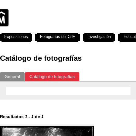
Exposiciones
Fotografías del CdF
Investigación
Educat
Catálogo de fotografías
General
Catálogo de fotografías
Resultados
1
-
1
de
1