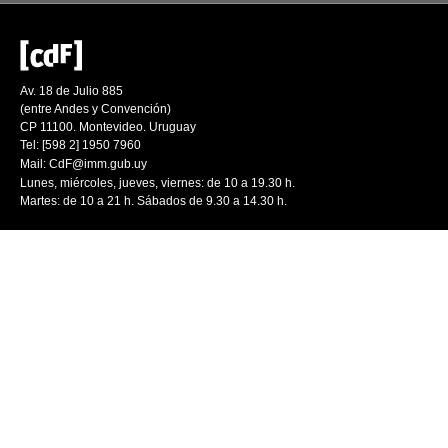
Av. 18 de Julio 885
(entre Andes y Convención)
CP 11100. Montevideo. Uruguay
Tel: [598 2] 1950 7960
Mail:
CdF@imm.gub.uy
Lunes, miércoles, jueves, viernes: de 10 a 19.30 h.
Martes: de 10 a 21 h. Sábados de 9.30 a 14.30 h.