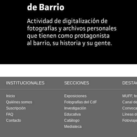
INSTITUCIONALES
SECCIONES
DESTA
Inicio
Exposiciones
MUFF, fes
Quiénes somos
Fotografías del CdF
Canal d
Suscripción
Investigación
Convoca
FAQ
Educativa
Líneas d
Contacto
Catálogo
Fotoviaj
Mediateca