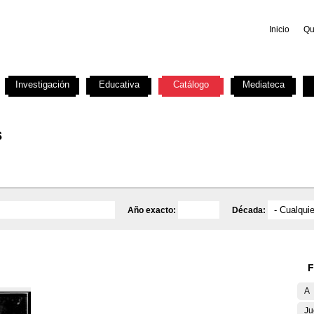
Inicio
Qu
Investigación
Educativa
Catálogo
Mediateca
s
Año exacto:
Década:
F
A
Ju