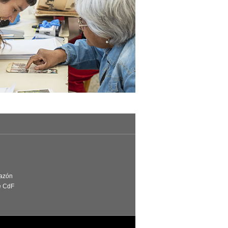
Razón
e CdF