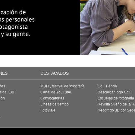
NES
DESTACADOS
nes
MUFF, festival de fotografía
CdF Tienda
as del CdF
Canal de YouTube
Descargar logo CdF
ión
Convocatorias
Escuelas de fotografía
Líneas de tiempo
Revista Sueño de la 
Fotoviaje
Recorrido 3D por Sed
a