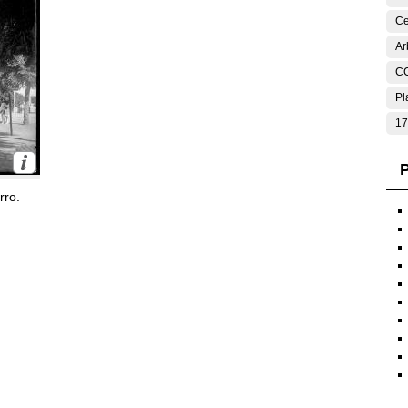
Ce
Ar
C
Pl
17
P
rro.