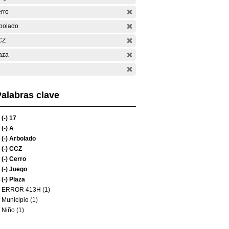
rro
bolado
CZ
aza
alabras clave
(-)
17
(-)
A
(-)
Arbolado
(-)
CCZ
(-)
Cerro
(-)
Juego
(-)
Plaza
ERROR 413H (1)
Municipio (1)
Niño (1)