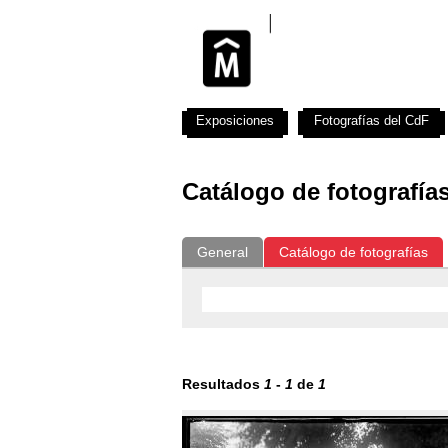
Exposiciones
Fotografías del CdF
Catálogo de fotografía
General
Catálogo de fotografías
Resultados
1
-
1
de
1