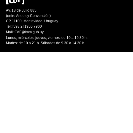
Av. 18 de Julio 885
(entre Andes y Convención)
CP 11100. Montevideo. Uruguay
Tel: [598 2] 1950 7960
Mail:
CdF@imm.gub.uy
Lunes, miércoles, jueves, viernes: de 10 a 19.30 h.
Martes: de 10 a 21 h. Sábados de 9.30 a 14.30 h.