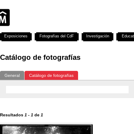
Exposiciones
Fotografías del CdF
Investigación
Educat
Catálogo de fotografías
General
Catálogo de fotografías
Resultados
1
-
1
de
1