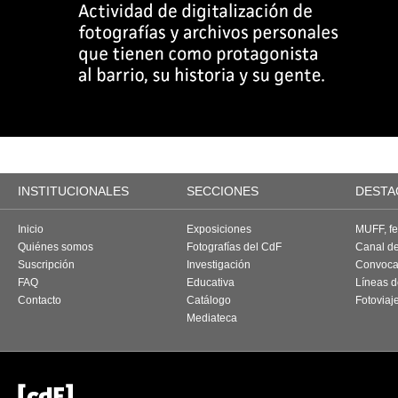
INSTITUCIONALES
SECCIONES
DESTA
Inicio
Exposiciones
MUFF, fes
Quiénes somos
Fotografías del CdF
Canal d
Suscripción
Investigación
Convoca
FAQ
Educativa
Líneas d
Contacto
Catálogo
Fotoviaj
Mediateca