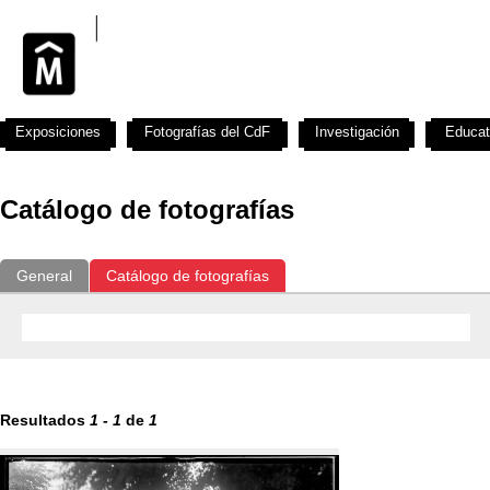
Exposiciones
Fotografías del CdF
Investigación
Educat
Catálogo de fotografías
General
Catálogo de fotografías
Resultados
1
-
1
de
1