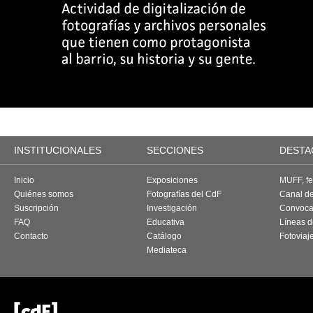
INSTITUCIONALES
SECCIONES
DESTA
Inicio
Exposiciones
MUFF, fes
Quiénes somos
Fotografías del CdF
Canal d
Suscripción
Investigación
Convoca
FAQ
Educativa
Líneas d
Contacto
Catálogo
Fotoviaj
Mediateca