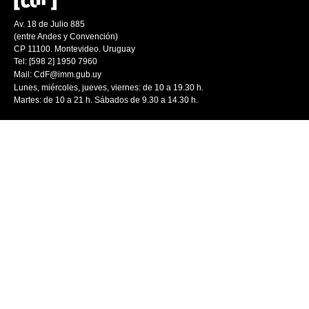
Av. 18 de Julio 885
(entre Andes y Convención)
CP 11100. Montevideo. Uruguay
Tel: [598 2] 1950 7960
Mail:
CdF@imm.gub.uy
Lunes, miércoles, jueves, viernes: de 10 a 19.30 h.
Martes: de 10 a 21 h. Sábados de 9.30 a 14.30 h.