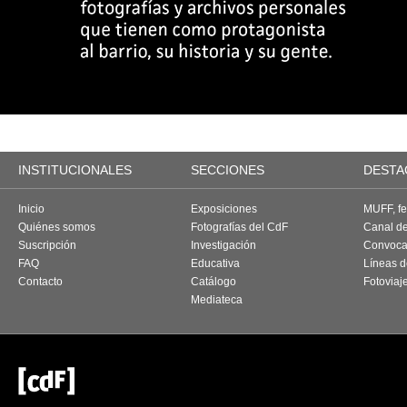
INSTITUCIONALES
SECCIONES
DESTA
Inicio
Exposiciones
MUFF, fes
Quiénes somos
Fotografías del CdF
Canal d
Suscripción
Investigación
Convoca
FAQ
Educativa
Líneas d
Contacto
Catálogo
Fotoviaj
Mediateca