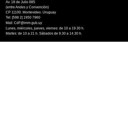
Av. 18 de Julio 885
(entre Andes y Convención)
CP 11100. Montevideo. Uruguay
Tel: [598 2] 1950 7960
Mail:
CdF@imm.gub.uy
Lunes, miércoles, jueves, viernes: de 10 a 19.30 h.
Martes: de 10 a 21 h. Sábados de 9.30 a 14.30 h.