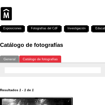
Exposiciones
Fotografías del CdF
Investigación
Educat
Catálogo de fotografías
General
Catálogo de fotografías
Resultados
1
-
1
de
1