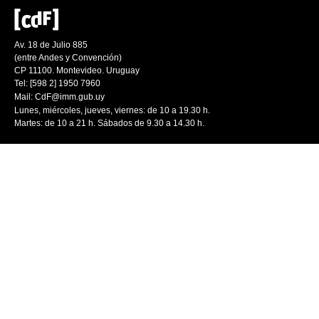
Av. 18 de Julio 885
(entre Andes y Convención)
CP 11100. Montevideo. Uruguay
Tel: [598 2] 1950 7960
Mail:
CdF@imm.gub.uy
Lunes, miércoles, jueves, viernes: de 10 a 19.30 h.
Martes: de 10 a 21 h. Sábados de 9.30 a 14.30 h.