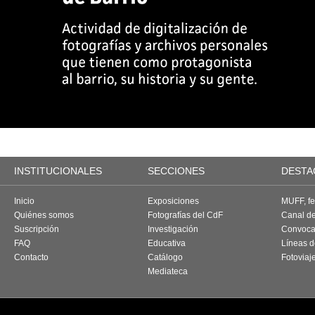
INSTITUCIONALES
SECCIONES
DESTA
Inicio
Exposiciones
MUFF, fes
Quiénes somos
Fotografías del CdF
Canal d
Suscripción
Investigación
Convoca
FAQ
Educativa
Líneas d
Contacto
Catálogo
Fotoviaj
Mediateca