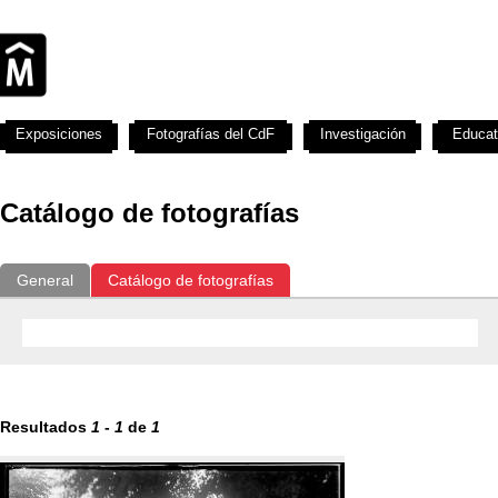
Exposiciones
Fotografías del CdF
Investigación
Educat
Catálogo de fotografías
General
Catálogo de fotografías
Resultados
1
-
1
de
1