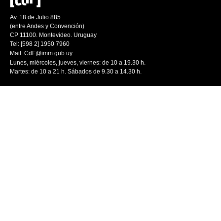
Av. 18 de Julio 885
(entre Andes y Convención)
CP 11100. Montevideo. Uruguay
Tel: [598 2] 1950 7960
Mail:
CdF@imm.gub.uy
Lunes, miércoles, jueves, viernes: de 10 a 19.30 h.
Martes: de 10 a 21 h. Sábados de 9.30 a 14.30 h.