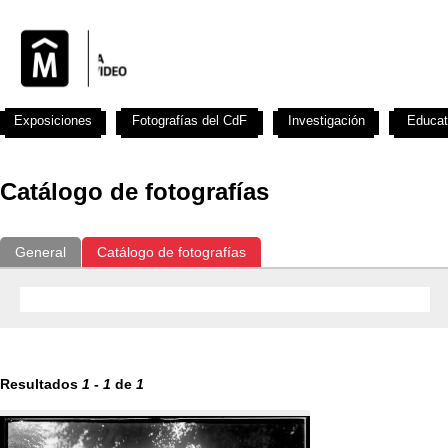
Exposiciones
Fotografías del CdF
Investigación
Educat
Catálogo de fotografías
General
Catálogo de fotografías
Resultados
1
-
1
de
1