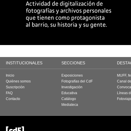
INSTITUCIONALES
SECCIONES
DESTA
Inicio
Exposiciones
MUFF, fes
Quiénes somos
Fotografías del CdF
Canal d
Suscripción
Investigación
Convoca
FAQ
Educativa
Líneas d
Contacto
Catálogo
Fotoviaj
Mediateca