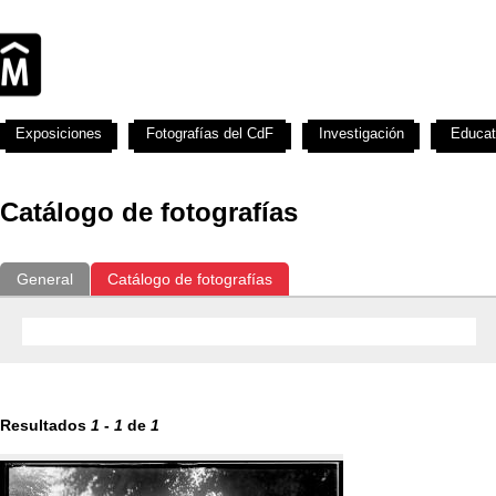
Exposiciones
Fotografías del CdF
Investigación
Educat
Catálogo de fotografías
General
Catálogo de fotografías
Resultados
1
-
1
de
1