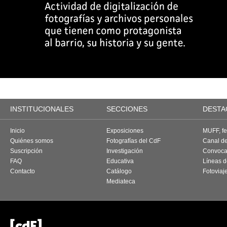
INSTITUCIONALES
SECCIONES
DESTA
Inicio
Exposiciones
MUFF, fes
Quiénes somos
Fotografías del CdF
Canal d
Suscripción
Investigación
Convoca
FAQ
Educativa
Líneas d
Contacto
Catálogo
Fotoviaj
Mediateca