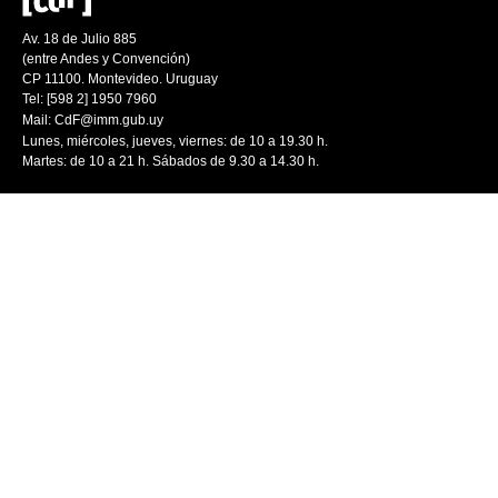
Av. 18 de Julio 885
(entre Andes y Convención)
CP 11100. Montevideo. Uruguay
Tel: [598 2] 1950 7960
Mail:
CdF@imm.gub.uy
Lunes, miércoles, jueves, viernes: de 10 a 19.30 h.
Martes: de 10 a 21 h. Sábados de 9.30 a 14.30 h.