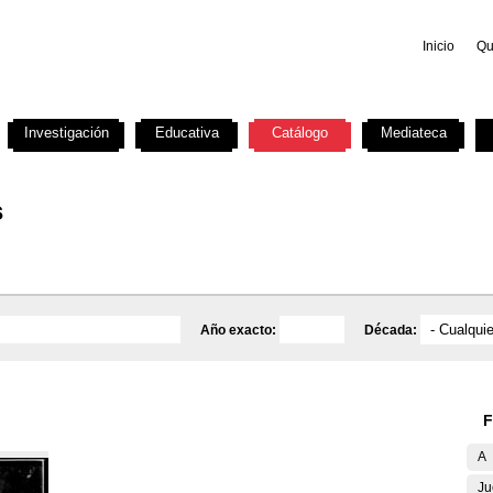
Inicio
Qu
Investigación
Educativa
Catálogo
Mediateca
s
Año exacto:
Década:
F
A
Ju