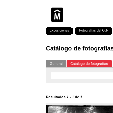
Exposiciones
Fotografías del CdF
Catálogo de fotografía
General
Catálogo de fotografías
Resultados
1
-
1
de
1