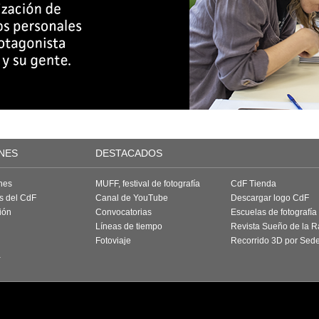
NES
DESTACADOS
nes
MUFF, festival de fotografía
CdF Tienda
as del CdF
Canal de YouTube
Descargar logo CdF
ión
Convocatorias
Escuelas de fotografía
Líneas de tiempo
Revista Sueño de la 
Fotoviaje
Recorrido 3D por Sed
a