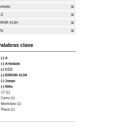
bolado
CZ
RROR 413H
ño
alabras clave
(-)
A
(-)
Arbolado
(-)
CCZ
(-)
ERROR 413H
(-)
Juego
(-)
Niño
17 (1)
Cerro (1)
Municipio (1)
Plaza (1)