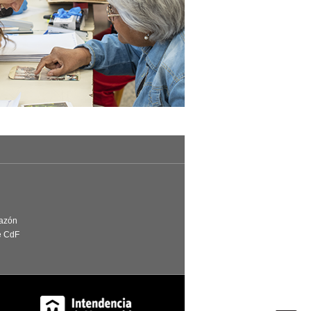
Razón
e CdF