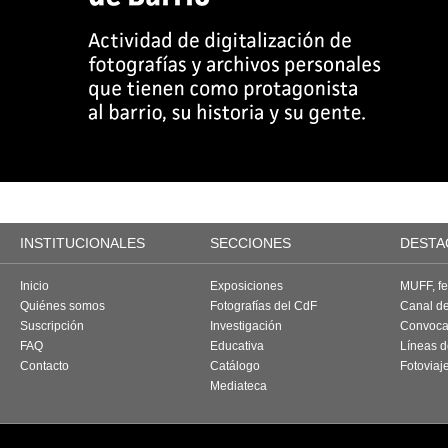
INSTITUCIONALES
SECCIONES
DESTA
Inicio
Exposiciones
MUFF, fes
Quiénes somos
Fotografías del CdF
Canal d
Suscripción
Investigación
Convoca
FAQ
Educativa
Líneas d
Contacto
Catálogo
Fotoviaj
Mediateca