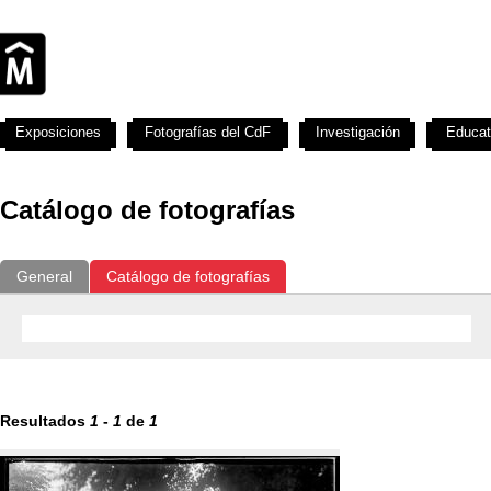
Exposiciones
Fotografías del CdF
Investigación
Educat
Catálogo de fotografías
General
Catálogo de fotografías
Resultados
1
-
1
de
1