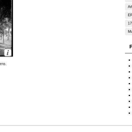
Ar
E
17
Mu
P
rro.