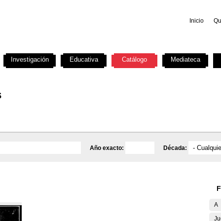
Inicio
Qu
Investigación
Educativa
Catálogo
Mediateca
s
Año exacto:
Década:
F
A
Ju