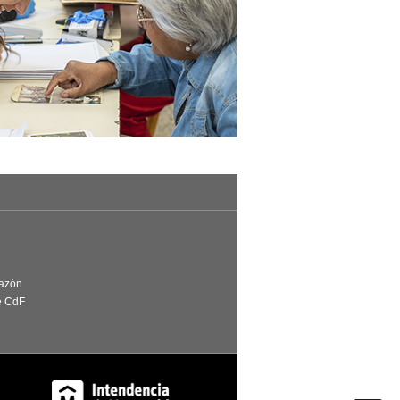
Razón
e CdF