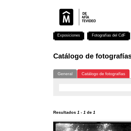
Exposiciones
Fotografías del CdF
Catálogo de fotografía
General
Catálogo de fotografías
Resultados
1
-
1
de
1