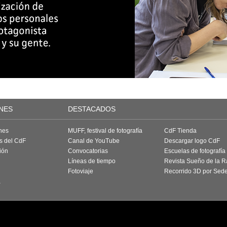
NES
DESTACADOS
nes
MUFF, festival de fotografía
CdF Tienda
as del CdF
Canal de YouTube
Descargar logo CdF
ión
Convocatorias
Escuelas de fotografía
Líneas de tiempo
Revista Sueño de la 
Fotoviaje
Recorrido 3D por Sed
a