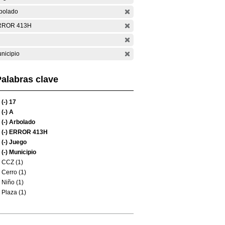
bolado
RROR 413H
nicipio
alabras clave
(-)
17
(-)
A
(-)
Arbolado
(-)
ERROR 413H
(-)
Juego
(-)
Municipio
CCZ (1)
Cerro (1)
Niño (1)
Plaza (1)