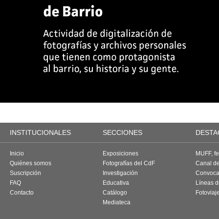
INSTITUCIONALES
SECCIONES
DESTA
Inicio
Exposiciones
MUFF, fes
Quiénes somos
Fotografías del CdF
Canal d
Suscripción
Investigación
Convoca
FAQ
Educativa
Líneas d
Contacto
Catálogo
Fotoviaj
Mediateca