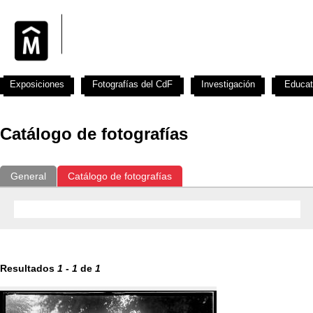
Exposiciones
Fotografías del CdF
Investigación
Educat
Catálogo de fotografías
General
Catálogo de fotografías
Resultados
1
-
1
de
1