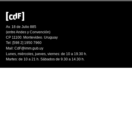
Av. 18 de Julio 885
(entre Andes y Convención)
CP 11100. Montevideo. Uruguay
Tel: [598 2] 1950 7960
Mail:
CdF@imm.gub.uy
Lunes, miércoles, jueves, viernes: de 10 a 19.30 h.
Martes: de 10 a 21 h. Sábados de 9.30 a 14.30 h.