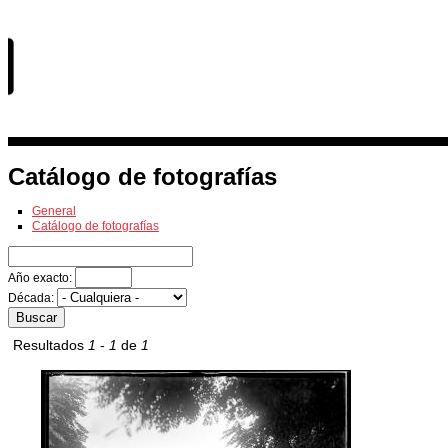
Exposiciones
Fotografías del CdF
Investigación
Educa
Catálogo de fotografías
General
Catálogo de fotografías
Año exacto:
Década:
Resultados
1
-
1
de
1