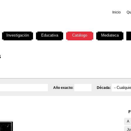
Inicio
Qu
Investigación
Educativa
Catálogo
Mediateca
s
Año exacto:
Década:
F
A
Ju