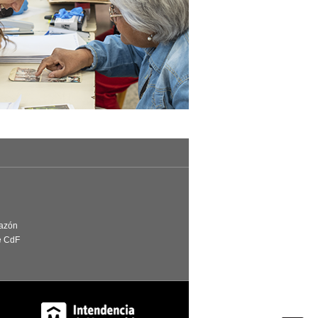
Razón
e CdF