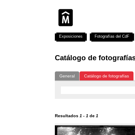
Exposiciones
Fotografías del CdF
Catálogo de fotografía
General
Catálogo de fotografías
Resultados
1
-
1
de
1