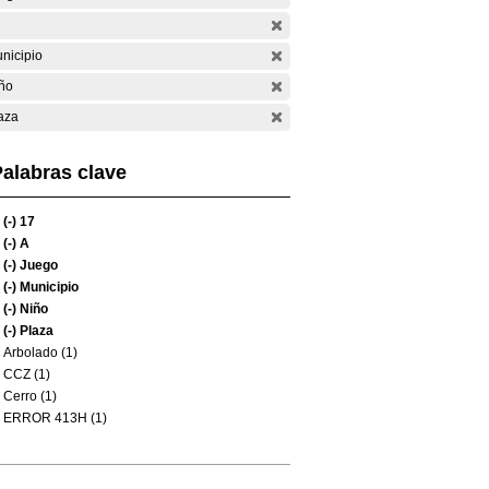
nicipio
ño
aza
alabras clave
(-)
17
(-)
A
(-)
Juego
(-)
Municipio
(-)
Niño
(-)
Plaza
Arbolado (1)
CCZ (1)
Cerro (1)
ERROR 413H (1)