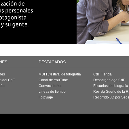
NES
DESTACADOS
nes
MUFF, festival de fotografía
CdF Tienda
as del CdF
Canal de YouTube
Descargar logo CdF
ión
Convocatorias
Escuelas de fotografía
Líneas de tiempo
Revista Sueño de la 
Fotoviaje
Recorrido 3D por Sed
a