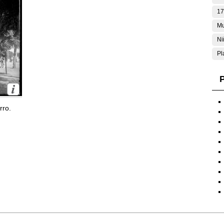
17
Mu
Ni
Pl
P
rro.