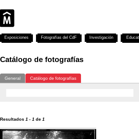
Exposiciones
Fotografías del CdF
Investigación
Educat
Catálogo de fotografías
General
Catálogo de fotografías
Resultados
1
-
1
de
1