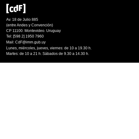
Av. 18 de Julio 885
(entre Andes y Convención)
CP 11100. Montevideo. Uruguay
Tel: [598 2] 1950 7960
Mail:
CdF@imm.gub.uy
Lunes, miércoles, jueves, viernes: de 10 a 19.30 h.
Martes: de 10 a 21 h. Sábados de 9.30 a 14.30 h.