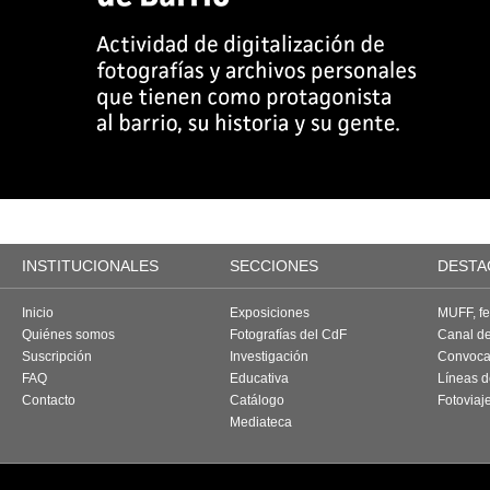
INSTITUCIONALES
SECCIONES
DESTA
Inicio
Exposiciones
MUFF, fes
Quiénes somos
Fotografías del CdF
Canal d
Suscripción
Investigación
Convoca
FAQ
Educativa
Líneas d
Contacto
Catálogo
Fotoviaj
Mediateca