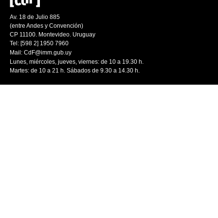
Av. 18 de Julio 885
(entre Andes y Convención)
CP 11100. Montevideo. Uruguay
Tel: [598 2] 1950 7960
Mail:
CdF@imm.gub.uy
Lunes, miércoles, jueves, viernes: de 10 a 19.30 h.
Martes: de 10 a 21 h. Sábados de 9.30 a 14.30 h.