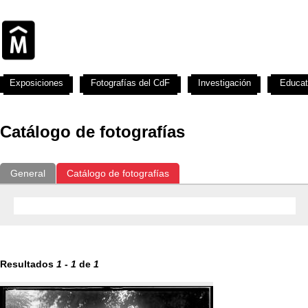
Exposiciones
Fotografías del CdF
Investigación
Educat
Catálogo de fotografías
General
Catálogo de fotografías
Resultados
1
-
1
de
1