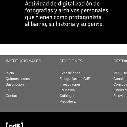
INSTITUCIONALES
SECCIONES
DESTA
Inicio
Exposiciones
MUFF, fes
Quiénes somos
Fotografías del CdF
Canal d
Suscripción
Investigación
Convoca
FAQ
Educativa
Líneas d
Contacto
Catálogo
Fotoviaj
Mediateca