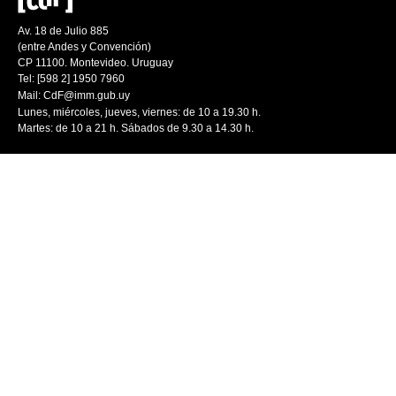
Av. 18 de Julio 885
(entre Andes y Convención)
CP 11100. Montevideo. Uruguay
Tel: [598 2] 1950 7960
Mail:
CdF@imm.gub.uy
Lunes, miércoles, jueves, viernes: de 10 a 19.30 h.
Martes: de 10 a 21 h. Sábados de 9.30 a 14.30 h.