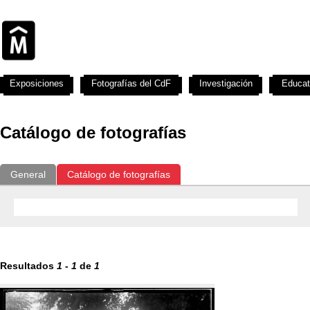
Exposiciones
Fotografías del CdF
Investigación
Educat
Catálogo de fotografías
General
Catálogo de fotografías
Resultados
1
-
1
de
1