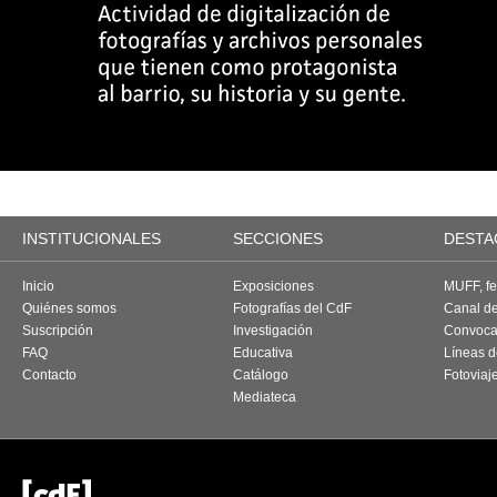
INSTITUCIONALES
SECCIONES
DESTA
Inicio
Exposiciones
MUFF, fes
Quiénes somos
Fotografías del CdF
Canal d
Suscripción
Investigación
Convoca
FAQ
Educativa
Líneas d
Contacto
Catálogo
Fotoviaj
Mediateca