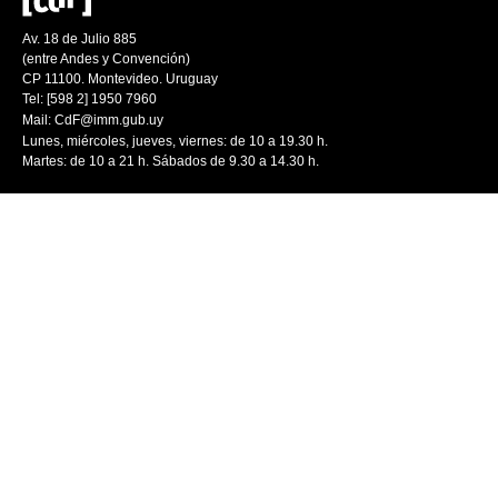
Av. 18 de Julio 885
(entre Andes y Convención)
CP 11100. Montevideo. Uruguay
Tel: [598 2] 1950 7960
Mail:
CdF@imm.gub.uy
Lunes, miércoles, jueves, viernes: de 10 a 19.30 h.
Martes: de 10 a 21 h. Sábados de 9.30 a 14.30 h.