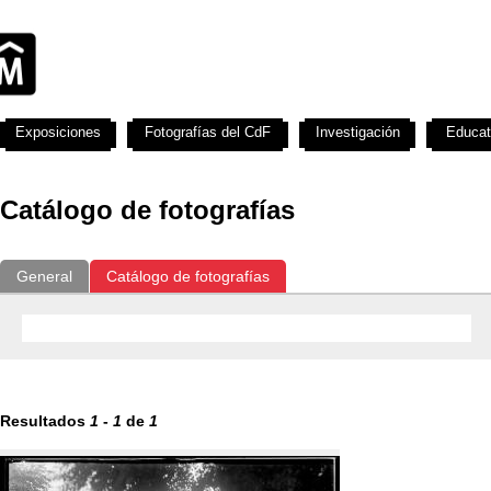
Exposiciones
Fotografías del CdF
Investigación
Educat
Catálogo de fotografías
General
Catálogo de fotografías
Resultados
1
-
1
de
1