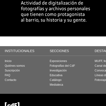
INSTITUCIONALES
SECCIONES
DESTA
Inicio
Exposiciones
MUFF, fes
Quiénes somos
Fotografías del CdF
Canal d
Suscripción
Investigación
Convoca
FAQ
Educativa
Líneas d
Contacto
Catálogo
Fotoviaj
Mediateca