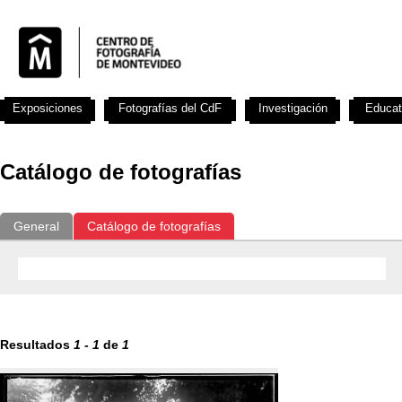
Exposiciones
Fotografías del CdF
Investigación
Educat
Catálogo de fotografías
General
Catálogo de fotografías
Resultados
1
-
1
de
1