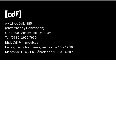
Av. 18 de Julio 885
(entre Andes y Convención)
CP 11100. Montevideo. Uruguay
Tel: [598 2] 1950 7960
Mail:
CdF@imm.gub.uy
Lunes, miércoles, jueves, viernes: de 10 a 19.30 h.
Martes: de 10 a 21 h. Sábados de 9.30 a 14.30 h.