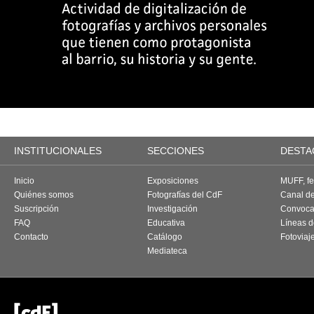
INSTITUCIONALES
SECCIONES
DESTA
Inicio
Exposiciones
MUFF, fes
Quiénes somos
Fotografías del CdF
Canal d
Suscripción
Investigación
Convoca
FAQ
Educativa
Líneas d
Contacto
Catálogo
Fotoviaj
Mediateca