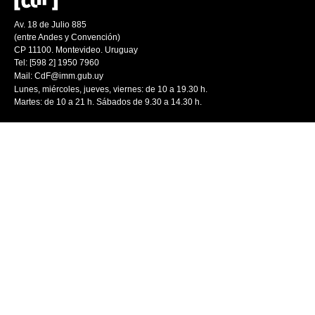
Av. 18 de Julio 885
(entre Andes y Convención)
CP 11100. Montevideo. Uruguay
Tel: [598 2] 1950 7960
Mail:
CdF@imm.gub.uy
Lunes, miércoles, jueves, viernes: de 10 a 19.30 h.
Martes: de 10 a 21 h. Sábados de 9.30 a 14.30 h.