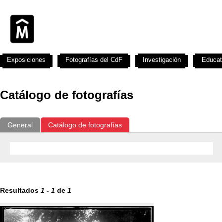
Exposiciones
Fotografías del CdF
Investigación
Educat
Catálogo de fotografías
General
Catálogo de fotografías
Resultados
1
-
1
de
1