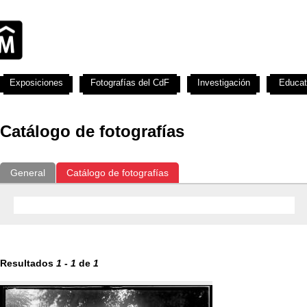
Exposiciones
Fotografías del CdF
Investigación
Educat
Catálogo de fotografías
General
Catálogo de fotografías
Resultados
1
-
1
de
1