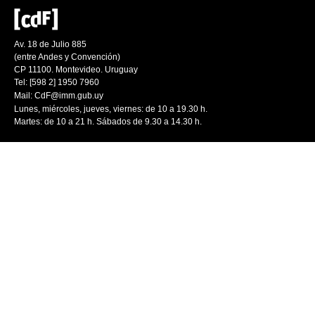
Av. 18 de Julio 885
(entre Andes y Convención)
CP 11100. Montevideo. Uruguay
Tel: [598 2] 1950 7960
Mail:
CdF@imm.gub.uy
Lunes, miércoles, jueves, viernes: de 10 a 19.30 h.
Martes: de 10 a 21 h. Sábados de 9.30 a 14.30 h.