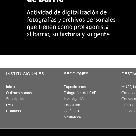
INSTITUCIONALES
SECCIONES
DESTA
Inicio
Exposiciones
MUFF, fes
Quiénes somos
Fotografías del CdF
Canal d
Suscripción
Investigación
Convoca
FAQ
Educativa
Líneas d
Contacto
Catálogo
Fotoviaj
Mediateca