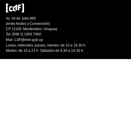
Av. 18 de Julio 885
(entre Andes y Convención)
CP 11100. Montevideo. Uruguay
Tel: [598 2] 1950 7960
Mail:
CdF@imm.gub.uy
Lunes, miércoles, jueves, viernes: de 10 a 19.30 h.
Martes: de 10 a 21 h. Sábados de 9.30 a 14.30 h.