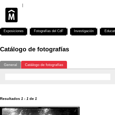
Exposiciones
Fotografías del CdF
Investigación
Educat
Catálogo de fotografías
General
Catálogo de fotografías
Resultados
1
-
1
de
1