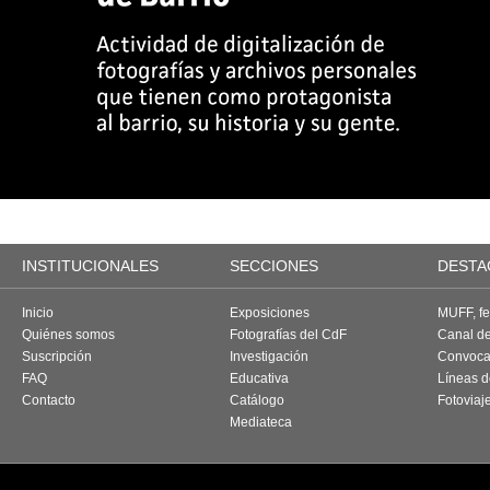
INSTITUCIONALES
SECCIONES
DESTA
Inicio
Exposiciones
MUFF, fes
Quiénes somos
Fotografías del CdF
Canal d
Suscripción
Investigación
Convoca
FAQ
Educativa
Líneas d
Contacto
Catálogo
Fotoviaj
Mediateca