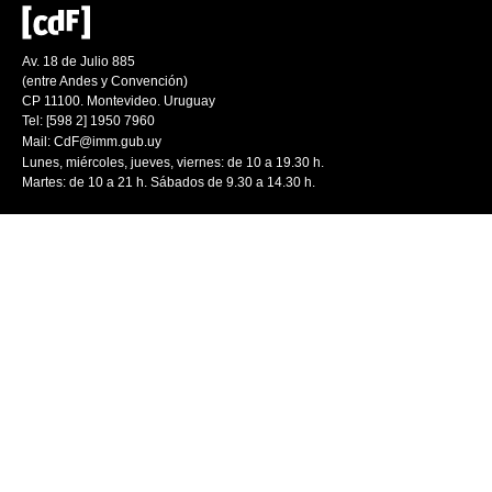
Av. 18 de Julio 885
(entre Andes y Convención)
CP 11100. Montevideo. Uruguay
Tel: [598 2] 1950 7960
Mail:
CdF@imm.gub.uy
Lunes, miércoles, jueves, viernes: de 10 a 19.30 h.
Martes: de 10 a 21 h. Sábados de 9.30 a 14.30 h.