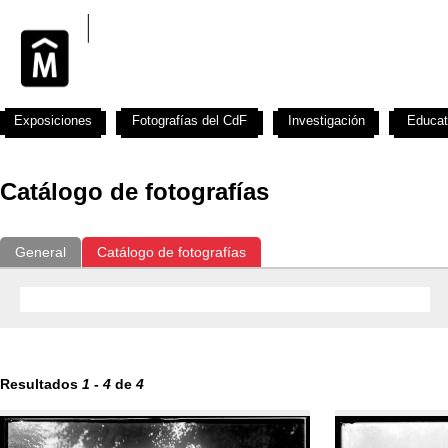
Exposiciones
Fotografías del CdF
Investigación
Educat
Catálogo de fotografías
General
Catálogo de fotografías
Resultados
1
-
4
de
4