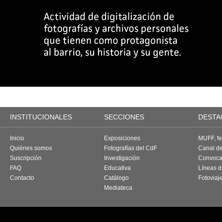
INSTITUCIONALES
SECCIONES
DESTA
Inicio
Exposiciones
MUFF, fes
Quiénes somos
Fotografías del CdF
Canal d
Suscripción
Investigación
Convoca
FAQ
Educativa
Líneas d
Contacto
Catálogo
Fotoviaj
Mediateca