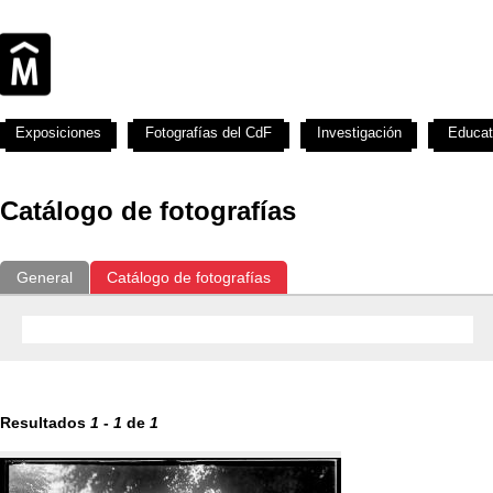
Exposiciones
Fotografías del CdF
Investigación
Educat
Catálogo de fotografías
General
Catálogo de fotografías
Resultados
1
-
1
de
1