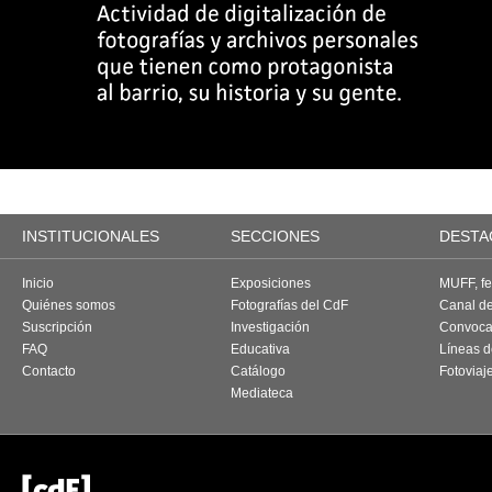
INSTITUCIONALES
SECCIONES
DESTA
Inicio
Exposiciones
MUFF, fes
Quiénes somos
Fotografías del CdF
Canal d
Suscripción
Investigación
Convoca
FAQ
Educativa
Líneas d
Contacto
Catálogo
Fotoviaj
Mediateca