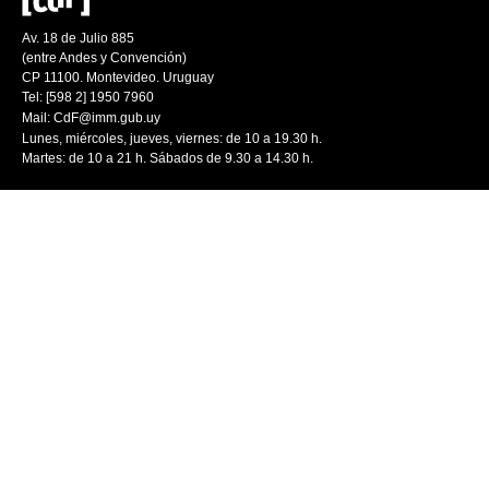
Av. 18 de Julio 885
(entre Andes y Convención)
CP 11100. Montevideo. Uruguay
Tel: [598 2] 1950 7960
Mail:
CdF@imm.gub.uy
Lunes, miércoles, jueves, viernes: de 10 a 19.30 h.
Martes: de 10 a 21 h. Sábados de 9.30 a 14.30 h.