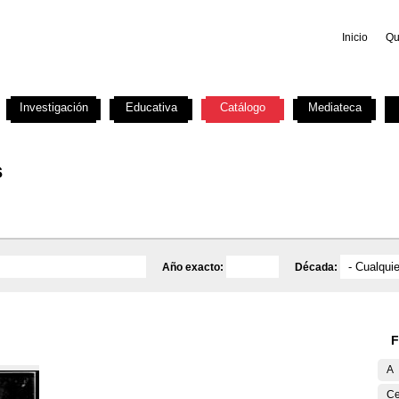
Inicio
Qu
Investigación
Educativa
Catálogo
Mediateca
s
Año exacto:
Década:
F
A
Ce