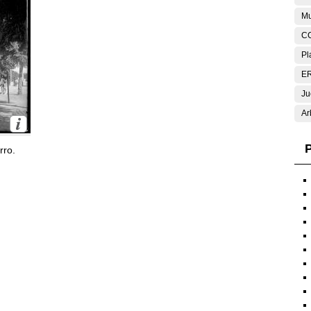
Mu
C
Pl
E
Ju
Ar
P
rro.