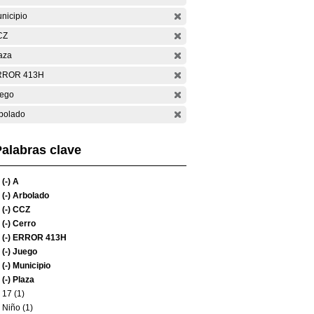
nicipio
CZ
aza
RROR 413H
ego
bolado
alabras clave
(-)
A
(-)
Arbolado
(-)
CCZ
(-)
Cerro
(-)
ERROR 413H
(-)
Juego
(-)
Municipio
(-)
Plaza
17 (1)
Niño (1)