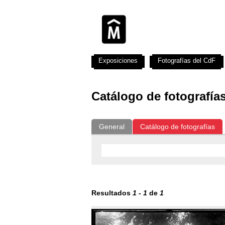
Exposiciones
Fotografías del CdF
Catálogo de fotografía
General
Catálogo de fotografías
Resultados
1
-
1
de
1