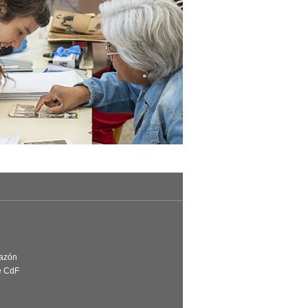
Razón
e CdF