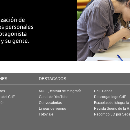
NES
DESTACADOS
nes
MUFF, festival de fotografía
CdF Tienda
as del CdF
Canal de YouTube
Descargar logo CdF
ión
Convocatorias
Escuelas de fotografía
Líneas de tiempo
Revista Sueño de la 
Fotoviaje
Recorrido 3D por Sed
a