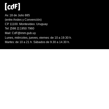
Av. 18 de Julio 885
(entre Andes y Convención)
CP 11100. Montevideo. Uruguay
Tel: [598 2] 1950 7960
Mail:
CdF@imm.gub.uy
Lunes, miércoles, jueves, viernes: de 10 a 19.30 h.
Martes: de 10 a 21 h. Sábados de 9.30 a 14.30 h.