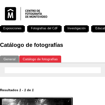
Exposiciones
Fotografías del CdF
Investigación
Educat
Catálogo de fotografías
General
Catálogo de fotografías
Resultados
1
-
1
de
1