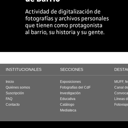
INSTITUCIONALES
SECCIONES
DESTA
Inicio
Exposiciones
MUFF, fes
Quiénes somos
Fotografías del CdF
Canal d
Suscripción
Investigación
Convoca
FAQ
Educativa
Líneas d
Contacto
Catálogo
Fotoviaj
Mediateca