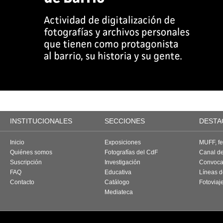
INSTITUCIONALES
SECCIONES
DESTA
Inicio
Exposiciones
MUFF, fes
Quiénes somos
Fotografías del CdF
Canal d
Suscripción
Investigación
Convoca
FAQ
Educativa
Líneas d
Contacto
Catálogo
Fotoviaj
Mediateca