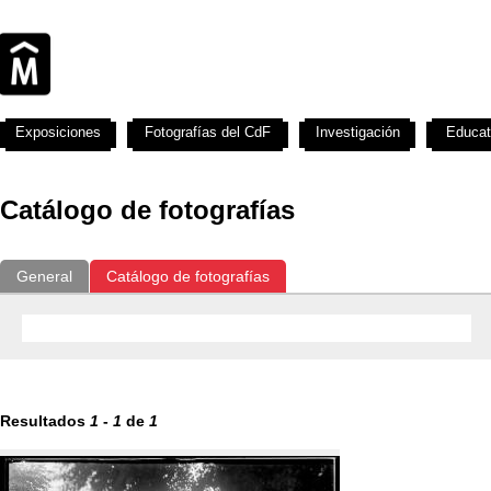
Exposiciones
Fotografías del CdF
Investigación
Educat
Catálogo de fotografías
General
Catálogo de fotografías
Resultados
1
-
1
de
1