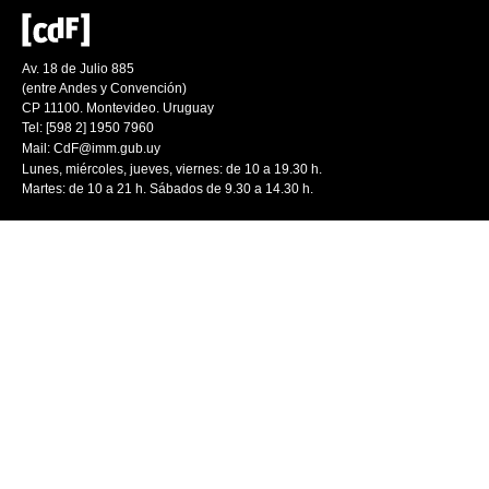
Av. 18 de Julio 885
(entre Andes y Convención)
CP 11100. Montevideo. Uruguay
Tel: [598 2] 1950 7960
Mail:
CdF@imm.gub.uy
Lunes, miércoles, jueves, viernes: de 10 a 19.30 h.
Martes: de 10 a 21 h. Sábados de 9.30 a 14.30 h.