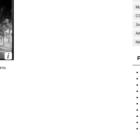
Mu
C
Ju
Ar
Ni
P
rro.