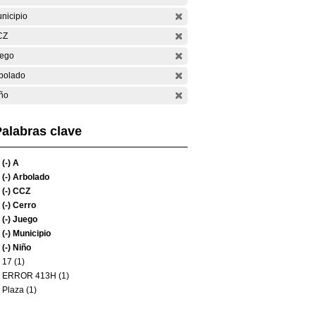
nicipio
CZ
ego
bolado
ño
alabras clave
(-)
A
(-)
Arbolado
(-)
CCZ
(-)
Cerro
(-)
Juego
(-)
Municipio
(-)
Niño
17 (1)
ERROR 413H (1)
Plaza (1)