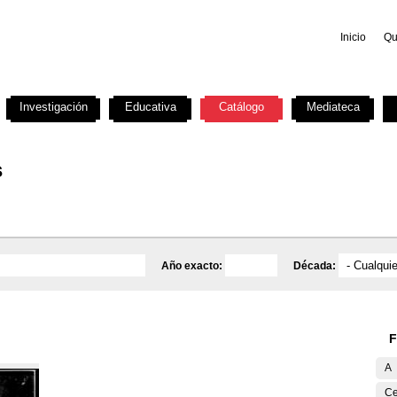
Inicio
Qu
Investigación
Educativa
Catálogo
Mediateca
s
Año exacto:
Década:
F
A
Ce