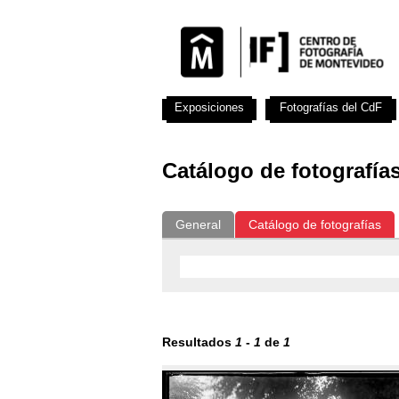
Exposiciones
Fotografías del CdF
Catálogo de fotografía
General
Catálogo de fotografías
Resultados
1
-
1
de
1