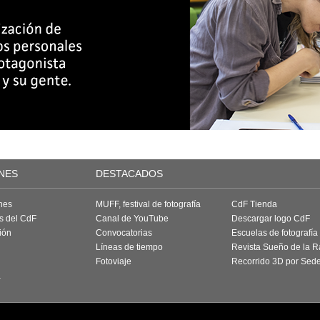
NES
DESTACADOS
nes
MUFF, festival de fotografía
CdF Tienda
as del CdF
Canal de YouTube
Descargar logo CdF
ión
Convocatorias
Escuelas de fotografía
Líneas de tiempo
Revista Sueño de la 
Fotoviaje
Recorrido 3D por Sed
a