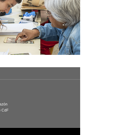
Razón
e CdF