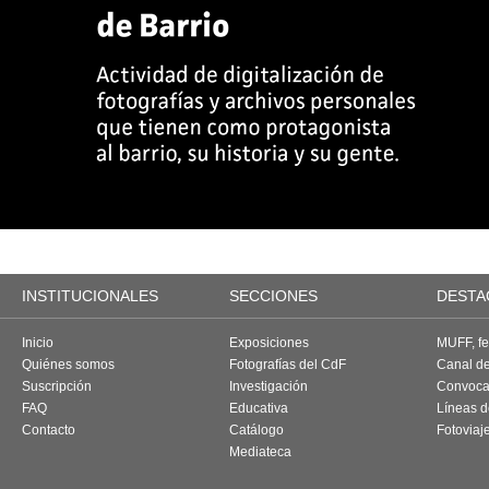
INSTITUCIONALES
SECCIONES
DESTA
Inicio
Exposiciones
MUFF, fes
Quiénes somos
Fotografías del CdF
Canal d
Suscripción
Investigación
Convoca
FAQ
Educativa
Líneas d
Contacto
Catálogo
Fotoviaj
Mediateca