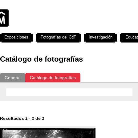
Exposiciones
Fotografías del CdF
Investigación
Educat
Catálogo de fotografías
General
Catálogo de fotografías
Resultados
1
-
1
de
1