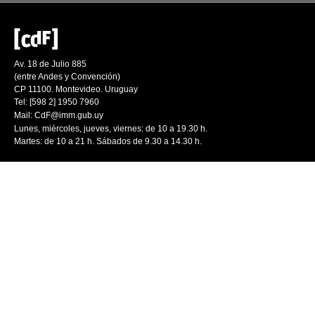
Av. 18 de Julio 885
(entre Andes y Convención)
CP 11100. Montevideo. Uruguay
Tel: [598 2] 1950 7960
Mail:
CdF@imm.gub.uy
Lunes, miércoles, jueves, viernes: de 10 a 19.30 h.
Martes: de 10 a 21 h. Sábados de 9.30 a 14.30 h.