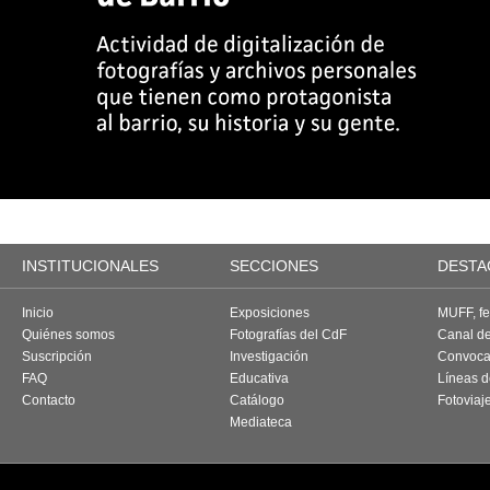
INSTITUCIONALES
SECCIONES
DESTA
Inicio
Exposiciones
MUFF, fes
Quiénes somos
Fotografías del CdF
Canal d
Suscripción
Investigación
Convoca
FAQ
Educativa
Líneas d
Contacto
Catálogo
Fotoviaj
Mediateca