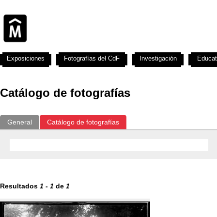
Exposiciones
Fotografías del CdF
Investigación
Educat
Catálogo de fotografías
General
Catálogo de fotografías
Resultados
1
-
1
de
1