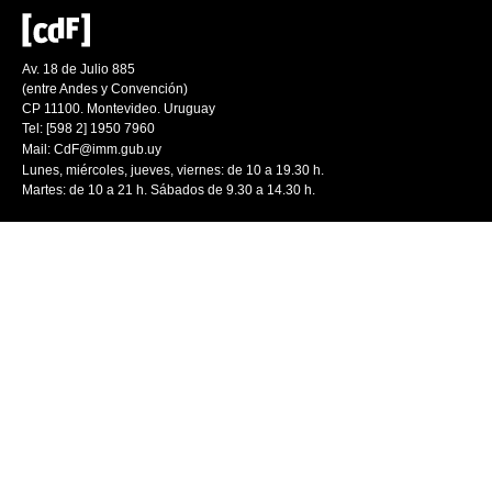
Av. 18 de Julio 885
(entre Andes y Convención)
CP 11100. Montevideo. Uruguay
Tel: [598 2] 1950 7960
Mail:
CdF@imm.gub.uy
Lunes, miércoles, jueves, viernes: de 10 a 19.30 h.
Martes: de 10 a 21 h. Sábados de 9.30 a 14.30 h.