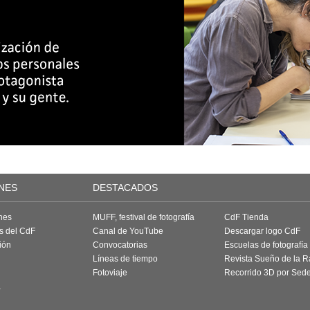
NES
DESTACADOS
nes
MUFF, festival de fotografía
CdF Tienda
as del CdF
Canal de YouTube
Descargar logo CdF
ión
Convocatorias
Escuelas de fotografía
Líneas de tiempo
Revista Sueño de la 
Fotoviaje
Recorrido 3D por Sed
a