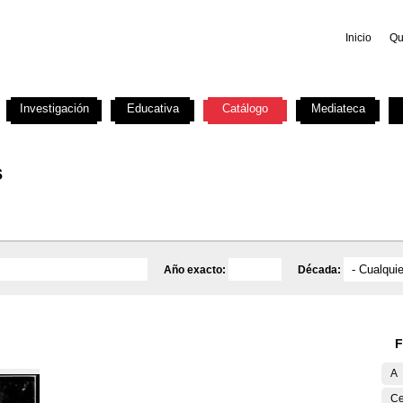
Inicio
Qu
Investigación
Educativa
Catálogo
Mediateca
s
Año exacto:
Década:
F
A
Ce