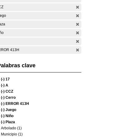
CZ
ego
aza
ño
RROR 413H
alabras clave
(-)
17
(-)
A
(-)
CCZ
(-)
Cerro
(-)
ERROR 413H
(-)
Juego
(-)
Niño
(-)
Plaza
Arbolado (1)
Municipio (1)