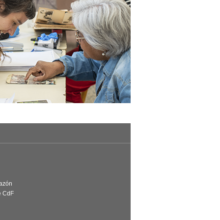
Razón
e CdF