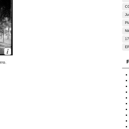
C
Ju
Pl
Ni
17
E
P
rro.