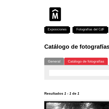
Exposiciones
Fotografías del CdF
Catálogo de fotografía
General
Catálogo de fotografías
Resultados
1
-
1
de
1