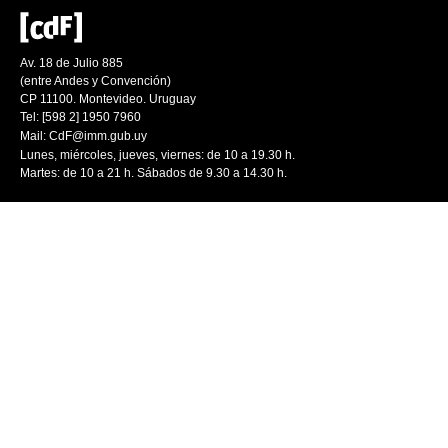
Av. 18 de Julio 885
(entre Andes y Convención)
CP 11100. Montevideo. Uruguay
Tel: [598 2] 1950 7960
Mail:
CdF@imm.gub.uy
Lunes, miércoles, jueves, viernes: de 10 a 19.30 h.
Martes: de 10 a 21 h. Sábados de 9.30 a 14.30 h.