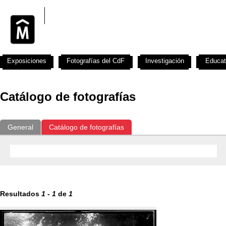
Exposiciones
Fotografías del CdF
Investigación
Educat
Catálogo de fotografías
General
Catálogo de fotografías
Resultados
1
-
1
de
1