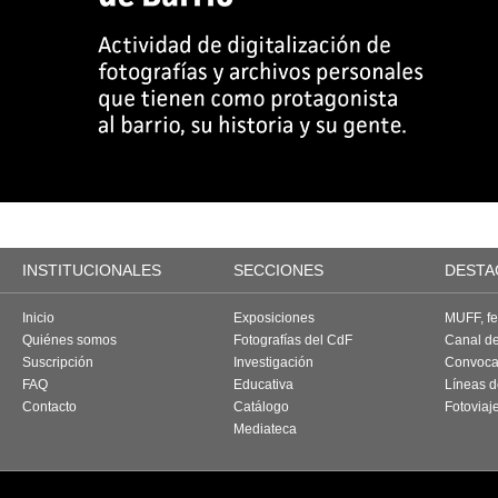
INSTITUCIONALES
SECCIONES
DESTA
Inicio
Exposiciones
MUFF, fes
Quiénes somos
Fotografías del CdF
Canal d
Suscripción
Investigación
Convoca
FAQ
Educativa
Líneas d
Contacto
Catálogo
Fotoviaj
Mediateca