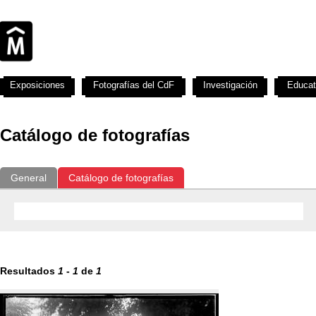
Exposiciones
Fotografías del CdF
Investigación
Educat
Catálogo de fotografías
General
Catálogo de fotografías
Resultados
1
-
1
de
1