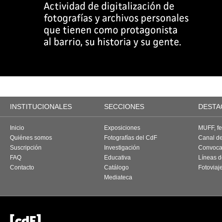
INSTITUCIONALES
SECCIONES
DESTA
Inicio
Exposiciones
MUFF, fes
Quiénes somos
Fotografías del CdF
Canal d
Suscripción
Investigación
Convoca
FAQ
Educativa
Líneas d
Contacto
Catálogo
Fotoviaj
Mediateca