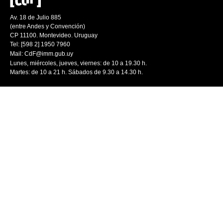
Av. 18 de Julio 885
(entre Andes y Convención)
CP 11100. Montevideo. Uruguay
Tel: [598 2] 1950 7960
Mail:
CdF@imm.gub.uy
Lunes, miércoles, jueves, viernes: de 10 a 19.30 h.
Martes: de 10 a 21 h. Sábados de 9.30 a 14.30 h.