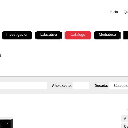
Inicio
Qu
Investigación
Educativa
Catálogo
Mediateca
s
Año exacto:
Década:
F
A
Ce