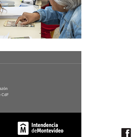
Razón
e CdF