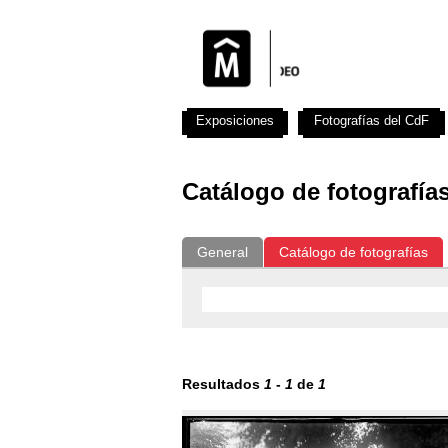
Exposiciones
Fotografías del CdF
Catálogo de fotografía
General
Catálogo de fotografías
Resultados
1
-
1
de
1