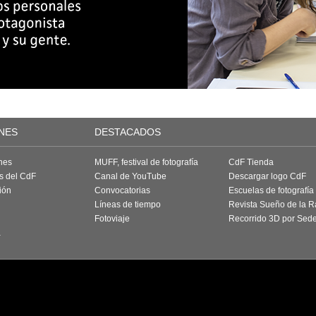
NES
DESTACADOS
nes
MUFF, festival de fotografía
CdF Tienda
as del CdF
Canal de YouTube
Descargar logo CdF
ión
Convocatorias
Escuelas de fotografía
Líneas de tiempo
Revista Sueño de la 
Fotoviaje
Recorrido 3D por Sed
a