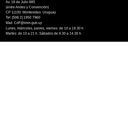
Av. 18 de Julio 885
(entre Andes y Convención)
CP 11100. Montevideo. Uruguay
Tel: [598 2] 1950 7960
Mail:
CdF@imm.gub.uy
Lunes, miércoles, jueves, viernes: de 10 a 19.30 h.
Martes: de 10 a 21 h. Sábados de 9.30 a 14.30 h.