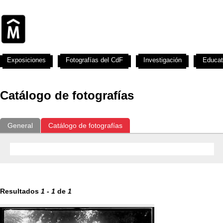
Exposiciones
Fotografías del CdF
Investigación
Educat
Catálogo de fotografías
General
Catálogo de fotografías
Resultados
1
-
1
de
1