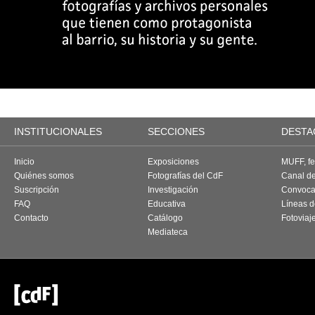
INSTITUCIONALES
SECCIONES
DESTA
Inicio
Exposiciones
MUFF, fes
Quiénes somos
Fotografías del CdF
Canal d
Suscripción
Investigación
Convoca
FAQ
Educativa
Líneas d
Contacto
Catálogo
Fotoviaj
Mediateca