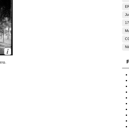
E
Ju
17
Mu
C
Ni
P
rro.