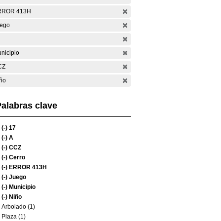
RROR 413H
ego
nicipio
CZ
ño
alabras clave
(-)
17
(-)
A
(-)
CCZ
(-)
Cerro
(-)
ERROR 413H
(-)
Juego
(-)
Municipio
(-)
Niño
Arbolado (1)
Plaza (1)