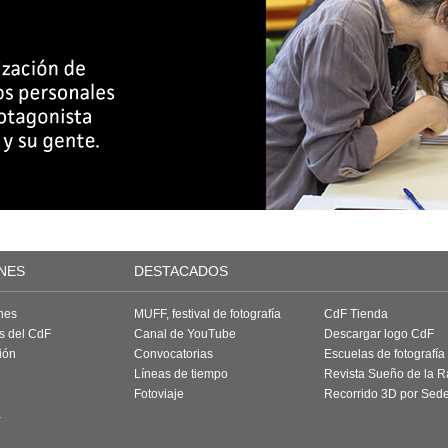
NES
DESTACADOS
nes
MUFF, festival de fotografía
CdF Tienda
as del CdF
Canal de YouTube
Descargar logo CdF
ión
Convocatorias
Escuelas de fotografía
Líneas de tiempo
Revista Sueño de la 
Fotoviaje
Recorrido 3D por Sed
a