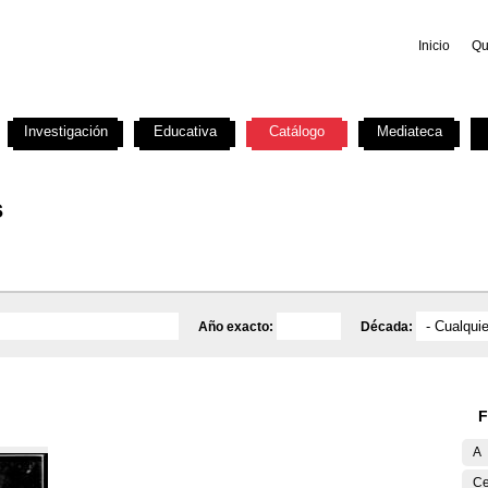
Inicio
Qu
Investigación
Educativa
Catálogo
Mediateca
s
Año exacto:
Década:
F
A
Ce