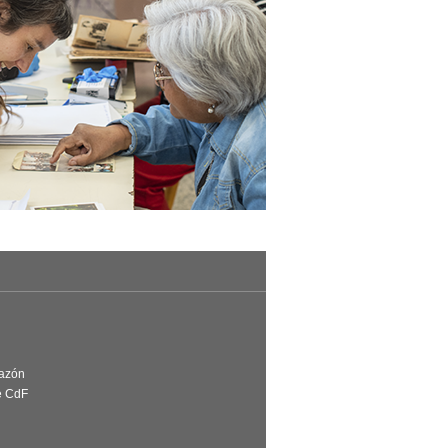
Razón
e CdF