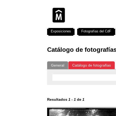
Exposiciones
Fotografías del CdF
Catálogo de fotografía
General
Catálogo de fotografías
Resultados
1
-
1
de
1