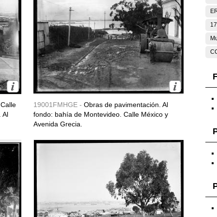
E
17
Mu
C
F
Calle
19001FMHGE -
Obras de pavimentación. Al
 Al
fondo: bahía de Montevideo. Calle México y
Avenida Grecia.
P