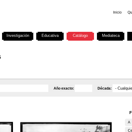
Inicio
Qu
Investigación
Educativa
Catálogo
Mediateca
s
Año exacto:
Década:
F
A
Ce