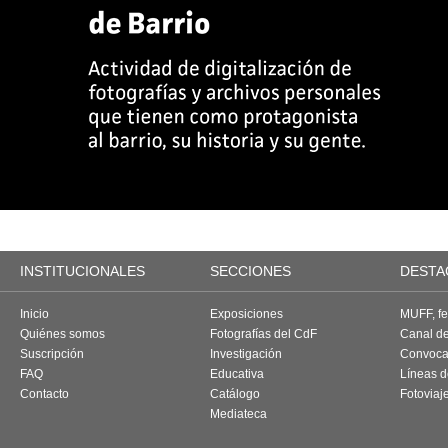
INSTITUCIONALES
SECCIONES
DESTA
Inicio
Exposiciones
MUFF, fes
Quiénes somos
Fotografías del CdF
Canal d
Suscripción
Investigación
Convoca
FAQ
Educativa
Líneas d
Contacto
Catálogo
Fotoviaj
Mediateca