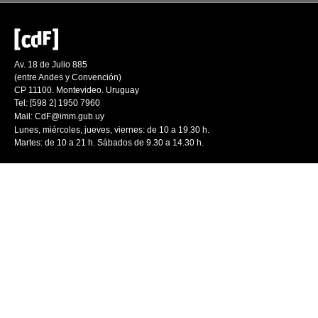
Av. 18 de Julio 885
(entre Andes y Convención)
CP 11100. Montevideo. Uruguay
Tel: [598 2] 1950 7960
Mail:
CdF@imm.gub.uy
Lunes, miércoles, jueves, viernes: de 10 a 19.30 h.
Martes: de 10 a 21 h. Sábados de 9.30 a 14.30 h.