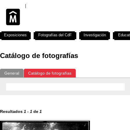
Exposiciones
Fotografías del CdF
Investigación
Educat
Catálogo de fotografías
General
Catálogo de fotografías
Resultados
1
-
1
de
1