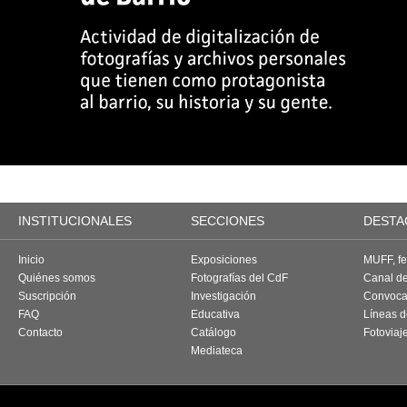
INSTITUCIONALES
SECCIONES
DESTA
Inicio
Exposiciones
MUFF, fes
Quiénes somos
Fotografías del CdF
Canal d
Suscripción
Investigación
Convoca
FAQ
Educativa
Líneas d
Contacto
Catálogo
Fotoviaj
Mediateca