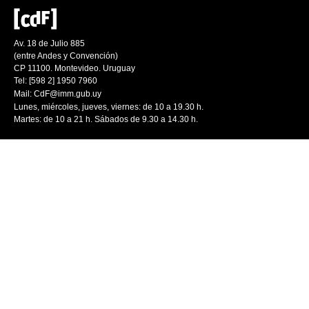
Av. 18 de Julio 885
(entre Andes y Convención)
CP 11100. Montevideo. Uruguay
Tel: [598 2] 1950 7960
Mail:
CdF@imm.gub.uy
Lunes, miércoles, jueves, viernes: de 10 a 19.30 h.
Martes: de 10 a 21 h. Sábados de 9.30 a 14.30 h.