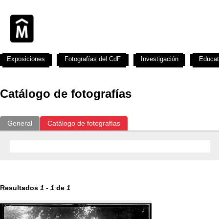
Exposiciones
Fotografías del CdF
Investigación
Educat
Catálogo de fotografías
General
Catálogo de fotografías
Resultados
1
-
1
de
1