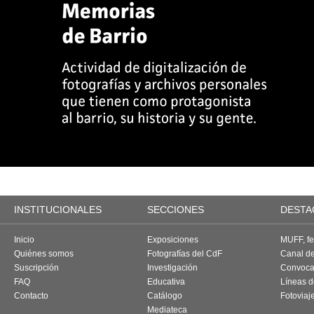
INSTITUCIONALES
SECCIONES
DESTA
Inicio
Exposiciones
MUFF, fes
Quiénes somos
Fotografías del CdF
Canal d
Suscripción
Investigación
Convoca
FAQ
Educativa
Líneas d
Contacto
Catálogo
Fotoviaj
Mediateca