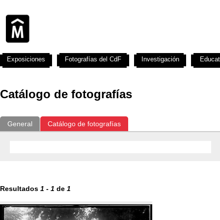
Exposiciones
Fotografías del CdF
Investigación
Educat
Catálogo de fotografías
General
Catálogo de fotografías
Resultados
1
-
1
de
1