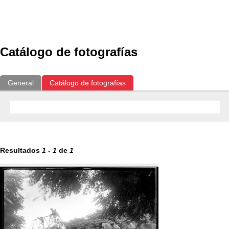
Exposiciones
Fotografías del CdF
Investigación
Educat
Catálogo de fotografías
General
Catálogo de fotografías
Resultados
1
-
1
de
1