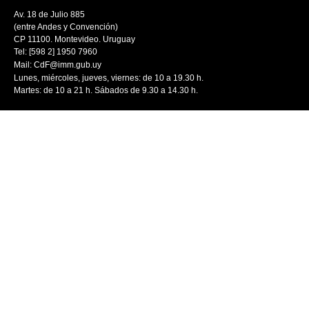
Av. 18 de Julio 885
(entre Andes y Convención)
CP 11100. Montevideo. Uruguay
Tel: [598 2] 1950 7960
Mail:
CdF@imm.gub.uy
Lunes, miércoles, jueves, viernes: de 10 a 19.30 h.
Martes: de 10 a 21 h. Sábados de 9.30 a 14.30 h.