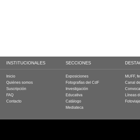
INSTITUCIONALES
SECCIONES
DESTA
Inicio
Exposiciones
MUFF, fes
Quiénes somos
Fotografías del CdF
Canal d
Suscripción
Investigación
Convoca
FAQ
Educativa
Líneas d
Contacto
Catálogo
Fotoviaj
Mediateca