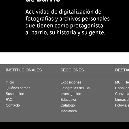
INSTITUCIONALES
SECCIONES
DESTA
Inicio
Exposiciones
MUFF, fes
Quiénes somos
Fotografías del CdF
Canal d
Suscripción
Investigación
Convoca
FAQ
Educativa
Líneas d
Contacto
Catálogo
Fotoviaj
Mediateca