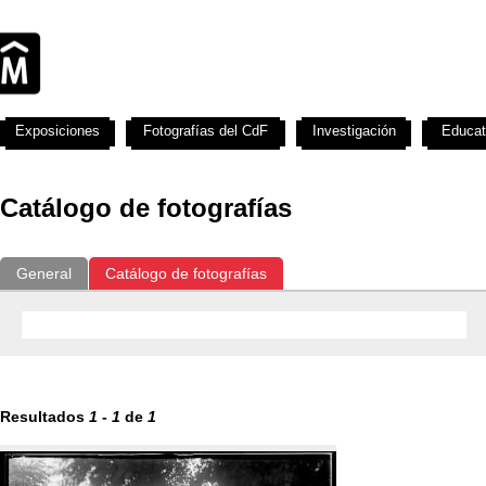
Exposiciones
Fotografías del CdF
Investigación
Educat
Catálogo de fotografías
General
Catálogo de fotografías
Resultados
1
-
1
de
1