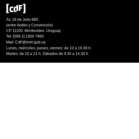
Av. 18 de Julio 885
(entre Andes y Convención)
CP 11100. Montevideo. Uruguay
Tel: [598 2] 1950 7960
Mail:
CdF@imm.gub.uy
Lunes, miércoles, jueves, viernes: de 10 a 19.30 h.
Martes: de 10 a 21 h. Sábados de 9.30 a 14.30 h.