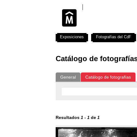
Exposiciones
Fotografías del CdF
Catálogo de fotografía
General
Catálogo de fotografías
Resultados
1
-
1
de
1