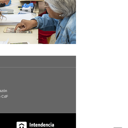
Razón
e CdF