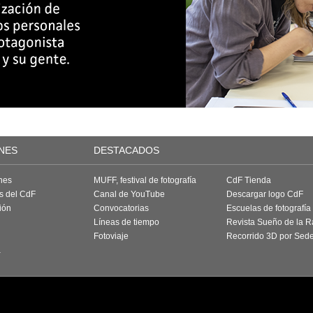
NES
DESTACADOS
nes
MUFF, festival de fotografía
CdF Tienda
as del CdF
Canal de YouTube
Descargar logo CdF
ión
Convocatorias
Escuelas de fotografía
Líneas de tiempo
Revista Sueño de la 
Fotoviaje
Recorrido 3D por Sed
a