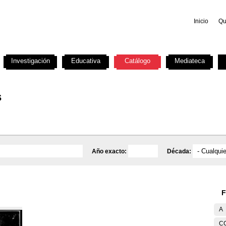
Inicio
Qu
Investigación
Educativa
Catálogo
Mediateca
s
Año exacto:
Década:
F
A
C