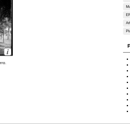
Mu
E
Ar
Pl
P
rro.