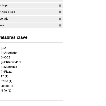
nicipio
RROR 413H
bolado
aza
alabras clave
(-)
A
(-)
Arbolado
(-)
CCZ
(-)
ERROR 413H
(-)
Municipio
(-)
Plaza
17 (1)
Cerro (1)
Juego (1)
Niño (1)